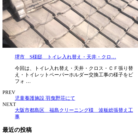
堺市 S様邸 トイレ入れ替え・天井・クロ…
今回は、トイレ入れ替え・天井・クロス・ＣＦ張り替
え・トイレットペーパーホルダー交換工事の様子をビ
フォ …
PREV
児童養護施設 羽曳野荘にて
NEXT
大阪市都島区 福島クリーニング様 波板総張替え工
事
最近の投稿