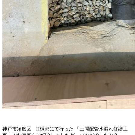
神戸市須磨区 H様邸にて行った 「土間配管水漏れ修繕工