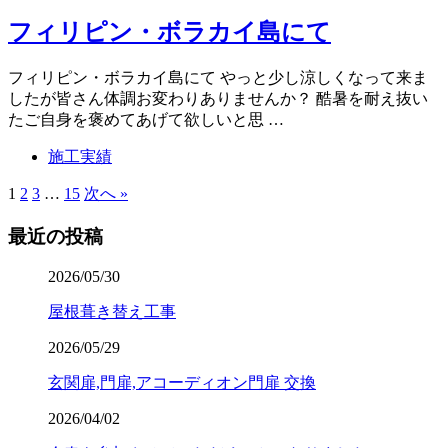
フィリピン・ボラカイ島にて
フィリピン・ボラカイ島にて やっと少し涼しくなって来ま
したが皆さん体調お変わりありませんか？ 酷暑を耐え抜い
たご自身を褒めてあげて欲しいと思 …
施工実績
1
2
3
…
15
次へ »
最近の投稿
2026/05/30
屋根葺き替え工事
2026/05/29
玄関扉,門扉,アコーディオン門扉 交換
2026/04/02