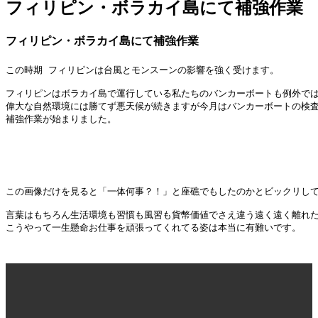
フィリピン・ボラカイ島にて補強作業
フィリピン・ボラカイ島にて補強作業
この時期 フィリピンは台風とモンスーンの影響を強く受けます。

フィリピンはボラカイ島で運行している私たちのバンカーボートも例外では
偉大な自然環境には勝てず悪天候が続きますが今月はバンカーボートの検査
補強作業が始まりました。
この画像だけを見ると「一体何事？！」と座礁でもしたのかとビックリして
言葉はもちろん生活環境も習慣も風習も貨幣価値でさえ違う遠く遠く離れた国
こうやって一生懸命お仕事を頑張ってくれてる姿は本当に有難いです。