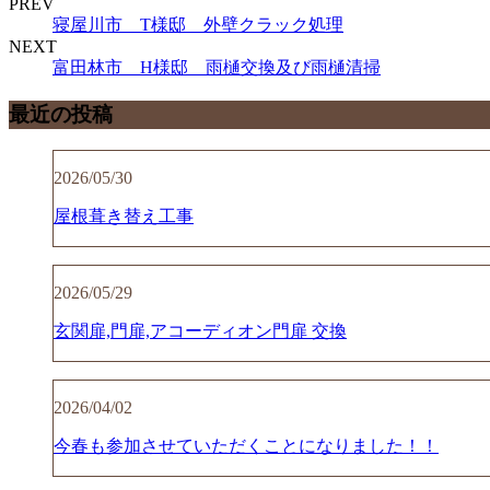
PREV
寝屋川市 T様邸 外壁クラック処理
NEXT
富田林市 H様邸 雨樋交換及び雨樋清掃
最近の投稿
2026/05/30
屋根葺き替え工事
2026/05/29
玄関扉,門扉,アコーディオン門扉 交換
2026/04/02
今春も参加させていただくことになりました！！